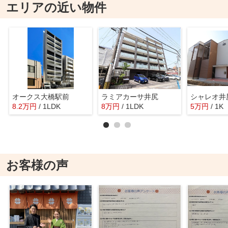
エリアの近い物件
オークス大橋駅前
ラミアカーサ井尻
シャレオ井
8.2
万
円
/ 1LDK
8
万
円
/ 1LDK
5
万
円
/ 1K
お客様の声