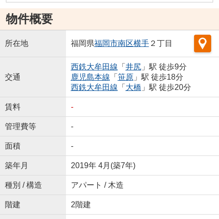
物件概要
所在地
福岡県
福岡市南区
横手
２丁目
西鉄大牟田線
「
井尻
」駅 徒歩9分
交通
鹿児島本線
「
笹原
」駅 徒歩18分
西鉄大牟田線
「
大橋
」駅 徒歩20分
賃料
-
管理費等
-
面積
-
築年月
2019年 4月(築7年)
種別 / 構造
アパート / 木造
階建
2階建