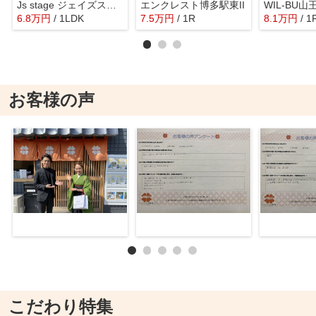
Js stage ジェイズステージ
エンクレスト博多駅東II
WIL-BU山
6.8
万
円
/ 1LDK
7.5
万
円
/ 1R
8.1
万
円
/ 1
お客様の声
こだわり特集