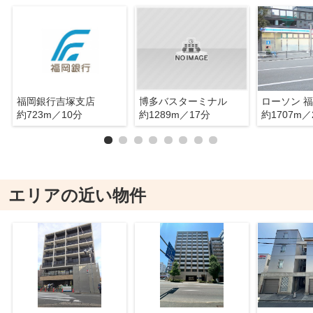
福岡銀行吉塚支店
博多バスターミナル
約723m／10分
約1289m／17分
約1707m／
エリアの近い物件