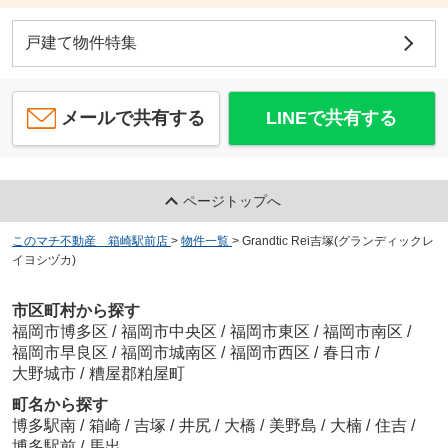
戸建て物件特集
メールで共有する
LINEで共有する
ページトップへ
このマチ不動産 箱崎駅前店
>
物件一覧
>
Grandtic Rei吉塚(グランディックレ
イヨシヅカ)
市区町村から探す
福岡市博多区
/
福岡市中央区
/
福岡市東区
/
福岡市南区
/
福岡市早良区
/
福岡市城南区
/
福岡市西区
/
春日市
/
大野城市
/
糟屋郡粕屋町
町名から探す
博多駅南
/
箱崎
/
吉塚
/
井尻
/
大橋
/
美野島
/
大楠
/
住吉
/
博多駅前
/
馬出