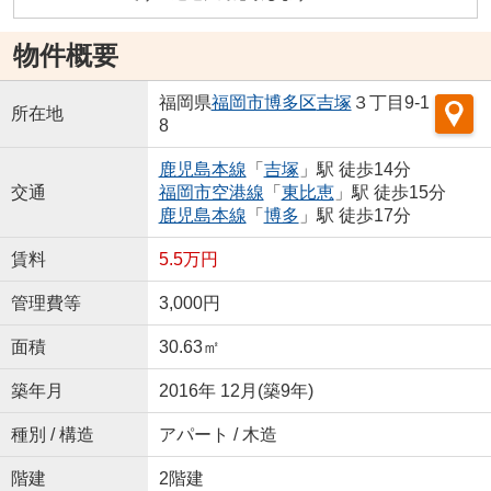
物件概要
福岡県
福岡市博多区
吉塚
３丁目9-1
所在地
8
鹿児島本線
「
吉塚
」駅 徒歩14分
交通
福岡市空港線
「
東比恵
」駅 徒歩15分
鹿児島本線
「
博多
」駅 徒歩17分
賃料
5.5万円
管理費等
3,000円
面積
30.63㎡
築年月
2016年 12月(築9年)
種別 / 構造
アパート / 木造
階建
2階建