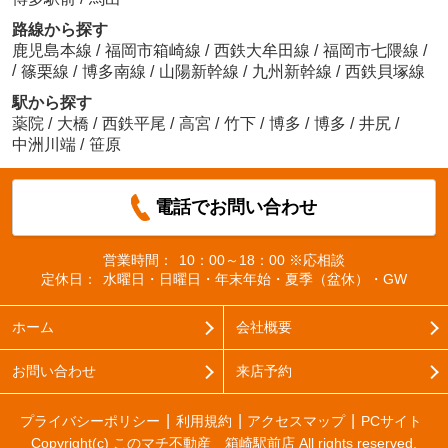
路線から探す
鹿児島本線
/
福岡市箱崎線
/
西鉄大牟田線
/
福岡市七隈線
/
/
篠栗線
/
博多南線
/
山陽新幹線
/
九州新幹線
/
西鉄貝塚線
駅から探す
薬院
/
大橋
/
西鉄平尾
/
高宮
/
竹下
/
博多
/
博多
/
井尻
/
中洲川端
/
笹原
電話でお問い合わせ
営業時間：
10：00～18：00 ※応相談
定休日：
水曜日・日曜日・年末年始・夏季（盆休）・GW
ホーム
会社概要
お問い合わせ
来店予約
プライバシーポリシー
利用規約
アクセスマップ
PCサイト
Copyright(c) このマチ不動産 箱崎駅前店 All rights reserved.