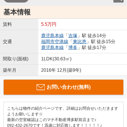
基本情報
賃料
5.5万円
鹿児島本線
「
吉塚
」駅 徒歩14分
交通
福岡市空港線
「
東比恵
」駅 徒歩15分
鹿児島本線
「
博多
」駅 徒歩17分
間取り(面積)
1LDK(30.63㎡)
築年月
2016年 12月(築9年)
お問い合わせ(無料)
こちらは物件の紹介ページです、詳細はお問合せいただきます
ようお願いします☆
最新の空室確認はこのマチ不動産博多駅前店まで♪
092-432-2670です！迅速に対応致します！！！！！♪