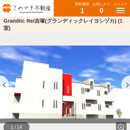
閲覧履歴
お気に入り
メニュー
1
0
Grandtic Rei吉塚(グランディックレイヨシヅカ) (
1
室)
1 / 14