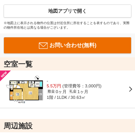
地図アプリで開く
※地図上に表示される物件の位置は付近住所に所在することを表すものであり、実際
の物件所在地とは異なる場合がございます。
お問い合わせ(無料)
空室一覧
-
5.5万円
(管理費等：3,000円)
0ヶ月
1ヶ月
敷金
礼金
1階
30.63㎡
1LDK
周辺施設