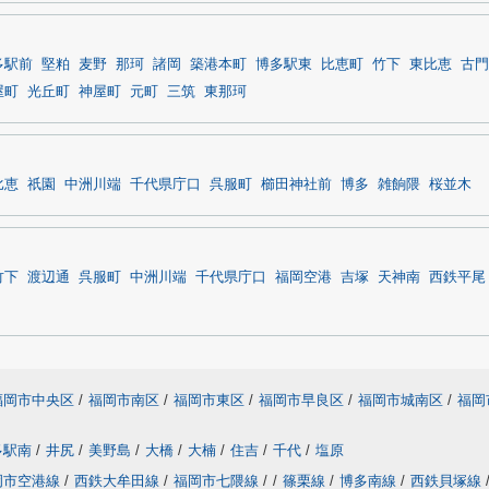
多駅前
堅粕
麦野
那珂
諸岡
築港本町
博多駅東
比恵町
竹下
東比恵
古門
屋町
光丘町
神屋町
元町
三筑
東那珂
比恵
祇園
中洲川端
千代県庁口
呉服町
櫛田神社前
博多
雑餉隈
桜並木
竹下
渡辺通
呉服町
中洲川端
千代県庁口
福岡空港
吉塚
天神南
西鉄平尾
福岡市中央区
/
福岡市南区
/
福岡市東区
/
福岡市早良区
/
福岡市城南区
/
福岡
多駅南
/
井尻
/
美野島
/
大橋
/
大楠
/
住吉
/
千代
/
塩原
岡市空港線
/
西鉄大牟田線
/
福岡市七隈線
/
/
篠栗線
/
博多南線
/
西鉄貝塚線