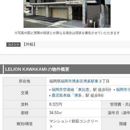
※写真や図と実際の現状とが異なる場合は現状を優先させていただきます
【外観】
コメント
LELION KAWAKAMI
の物件概要
所在地
福岡県
福岡市博多区
博多駅東
３丁目
福岡市空港線
「
東比恵
」駅 徒歩5分
福岡市
交通
鹿児島本線
「
博多
」駅 徒歩9分
賃料
8.3万円
管理費・共
面積
34.53㎡
築年月（築
マンション / 鉄筋コンクリー
種別/構造
階建
ト