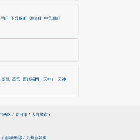
戸町
下呉服町
須崎町
中呉服町
薬院
高宮
西鉄福岡（天神）
天神
市西区
/
春日市
/
大野城市
/
/
山陽新幹線
/
九州新幹線