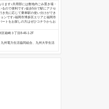
にあります♪共用部には敷地内ごみ置き場・
いるので便利です♪徒歩5分で駅にアクセ
、行き先に応じて乗車駅の使い分けができ
ションです♪福岡市博多区エリアと福岡市
パートをお探しの方はぜひコチラからお
箱崎３丁目8-46-1-2F
号
、九州電力生活協同組合、九州大学生活