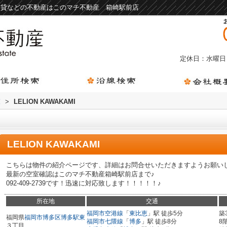
ット可賃貸などの不動産はこのマチ不動産 箱崎駅前店
定休日：水曜日
覧
>
LELION KAWAKAMI
LELION KAWAKAMI
こちらは物件の紹介ページです、詳細はお問合せいただきますようお願い
最新の空室確認はこのマチ不動産箱崎駅前店まで♪
092-409-2739です！迅速に対応致します！！！！！♪
所在地
交通
福岡市空港線
「
東比恵
」駅 徒歩5分
築
福岡県
福岡市博多区
博多駅東
福岡市七隈線
「
博多
」駅 徒歩8分
8
３丁目