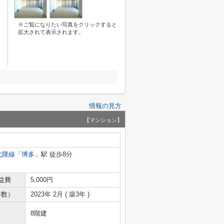
※ご覧になりたい写真をクリックすると
拡大されて表示されます。
情報の見方
【マンション】
七隈線
「
博多
」駅 徒歩8分
益費
5,000円
年数）
2023年 2月 ( 築3年 )
8階建