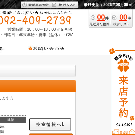
最終更新：2026年08月06日
00
00
件
件
最近見た物件
検討リスト
営業時間：10：00～18：00 ※応相談
・日曜日・年末年始・夏季（盆休）・GW
します☆
建物
空室情報へ
3年
階建