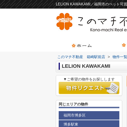
LELION KAWAKAMI／福岡市のペ
このマチ不動産 箱崎駅前店
>
物件一
LELION KAWAKAMI
▼ご希望の物件をお探しします
同じエリアの物件
福岡市博多区
博多駅東