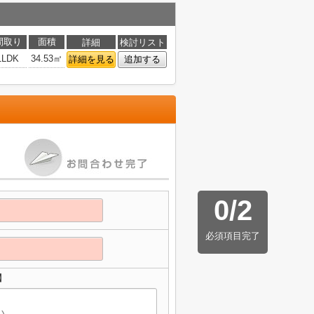
間取り
面積
詳細
検討リスト
1LDK
34.53㎡
詳細を見る
追加する
0
/
2
必須項目完了
】