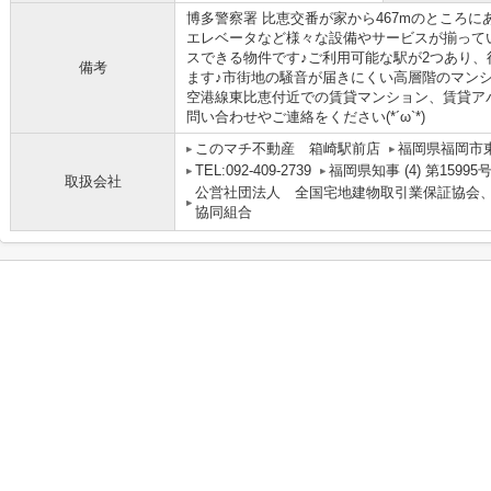
博多警察署 比恵交番が家から467mのところ
エレベータなど様々な設備やサービスが揃って
スできる物件です♪ご利用可能な駅が2つあり
備考
ます♪市街地の騒音が届きにくい高層階のマン
空港線東比恵付近での賃貸マンション、賃貸ア
問い合わせやご連絡をください(*´ω`*)
このマチ不動産 箱崎駅前店
福岡県福岡市東区
TEL:092-409-2739
福岡県知事 (4) 第15995
取扱会社
公営社団法人 全国宅地建物取引業保証協会
協同組合