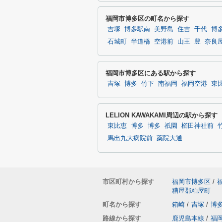
福岡市博多区の町名から探す
吉塚
博多駅南
美野島
住吉
千代
博
石城町
半道橋
空港前
山王
豊
奈良
福岡市博多区にある駅から探す
吉塚
博多
竹下
南福岡
福岡空港
東
LELION KAWAKAMI周辺の駅から探す
東比恵
博多
博多
祇園
櫛田神社前
馬出九大病院前
薬院大通
市区町村から探す
福岡市博多区
/
糟屋郡粕屋町
町名から探す
箱崎
/
吉塚
/
博
路線から探す
鹿児島本線
/
福