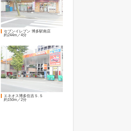
セブンイレブン 博多駅南店
約244m／4分
エネオス博多住吉Ｓ.Ｓ
約150m／2分