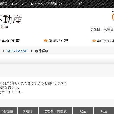
RUIS HAKATA｜福岡市博多区 博多駅 角部屋 エアコン エレベータ 宅配ボックス モニタ付きインターホン 女性向け｜福岡市のペット可賃貸などの不動産はこのマチ不動産 箱崎駅前店
定休日：水曜日
覧
>
RUIS HAKATA
>
物件詳細
細はお問合せいただきますようお願いします☆
崎駅前店まで♪
します！！！！！♪
専有面積
所在階
管理費・共益費
敷金
礼金