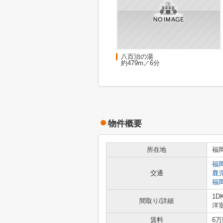
八百治の湯
約479m／6分
物件概要
所在地
福
福
交通
鹿
福
1D
間取り/詳細
洋
賃料
6万