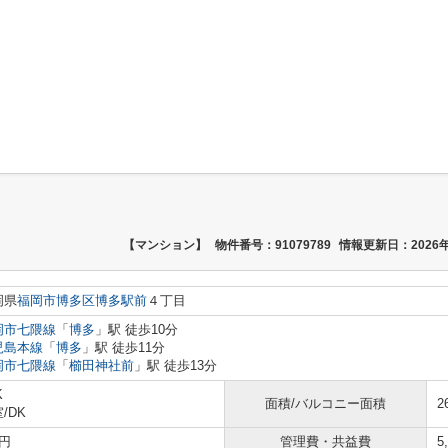
【マンション】
物件番号：91079789
情報更新日：2026年
岡県
福岡市博多区
博多駅前
４丁目
岡市七隈線
「
博多
」駅 徒歩10分
児島本線
「
博多
」駅 徒歩11分
岡市七隈線
「
櫛田神社前
」駅 徒歩13分
K
面積/バルコニー面積
2
室
/
DK
円
管理費・共益費
5