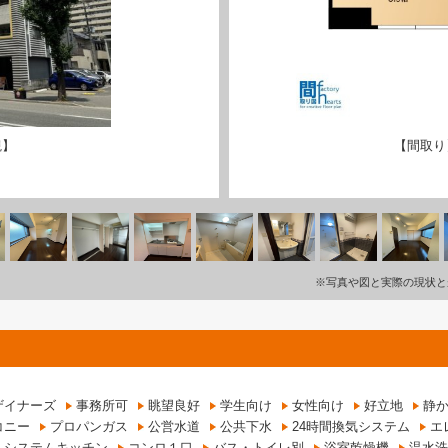
観】
【間取り
※写真や図と実際の現状と
ザイナーズ
事務所可
眺望良好
学生向け
女性向け
好立地
静
コニー
プロパンガス
公営水道
公共下水
24時間換気システム
エ
システムキッチン
コンロ１口
バス・トイレ別
浴室乾燥機
温水洗