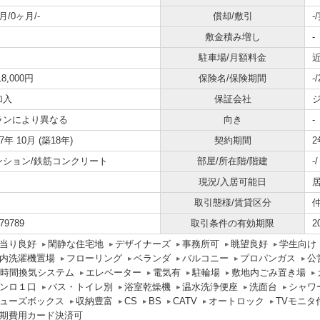
月/0ヶ月/-
償却/敷引
-
敷金積み増し
-
駐車場/月額料金
近
18,000円
保険名/保険期間
-
加入
保証会社
ランにより異なる
向き
-
07年 10月 (築18年)
契約期間
2
ンション/鉄筋コンクリート
部屋/所在階/階建
-
現況/入居可能日
取引態様/賃貸区分
79789
取引条件の有効期限
2
当り良好
閑静な住宅地
デザイナーズ
事務所可
眺望良好
学生向け
内洗濯機置場
フローリング
ベランダ
バルコニー
プロパンガス
公
4時間換気システム
エレベーター
電気有
駐輪場
敷地内ごみ置き場
ンロ１口
バス・トイレ別
浴室乾燥機
温水洗浄便座
洗面台
シャワ
ューズボックス
収納豊富
CS
BS
CATV
オートロック
TVモニタ
期費用カード決済可