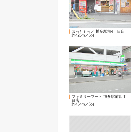
ほっともっと 博多駅前4丁目店
約426m／6分
ファミリーマート 博多駅前四丁
目店
約454m／6分