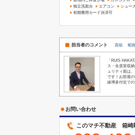
独立洗面台
エアコン
シュー
初期費用カード決済可
担当者のコメント
髙垣 昭良
「RUIS H
ス・全居室収納
ュリティ面は、
です！お部屋の
線博多付近での
お問い合わせ
このマチ不動産 箱崎