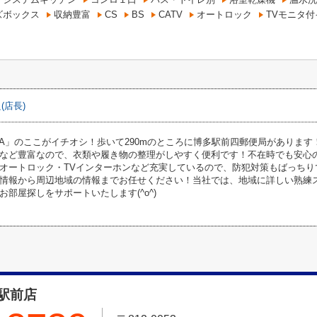
ズボックス
収納豊富
CS
BS
CATV
オートロック
TVモニタ
(店長)
AKATA」のここがイチオシ！歩いて290mのところに博多駅前四郵便局があり
など豊富なので、衣類や履き物の整理がしやすく便利です！不在時でも安心
オートロック・TVインターホンなど充実しているので、防犯対策もばっちり
情報から周辺地域の情報までお任せください！当社では、地域に詳しい熟練
お部屋探しをサポートいたします(^o^)
駅前店