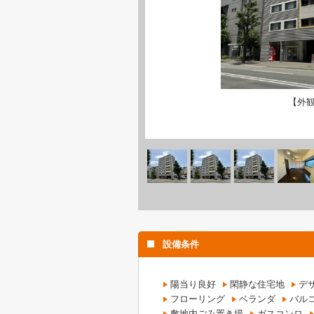
【外
設備条件
陽当り良好
閑静な住宅地
デ
フローリング
ベランダ
バル
敷地内ごみ置き場
ガスコンロ