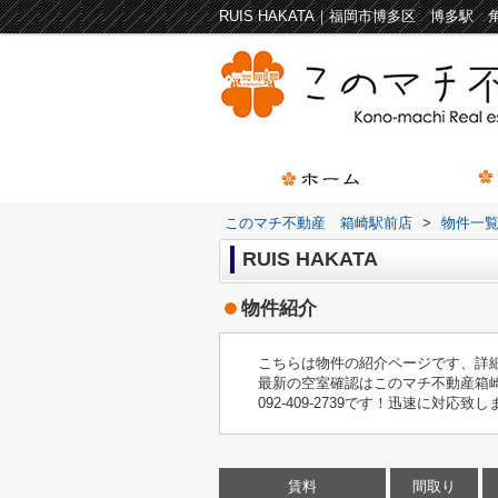
このマチ不動産 箱崎駅前店
>
物件一
RUIS HAKATA
物件紹介
こちらは物件の紹介ページです、詳
最新の空室確認はこのマチ不動産箱
092-409-2739です！迅速に対応致
賃料
間取り