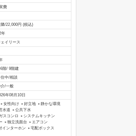
/実費
隣/22,000円 (税込)
/2年
ジェイリース
年
/ 6階/ 9階建
居住中/相談
仲介/一般
026年08月10日
女性向け
好立地
静かな環境
営水道
公共下水
ガスコンロ
システムキッチン
ー
独立洗面台
エアコン
付インターホン
宅配ボックス