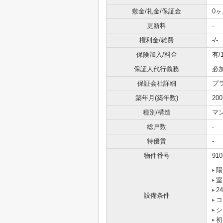
敷金/礼金/保証金
0ヶ
更新料
-
権利金/雑費
-/-
保険加入/料金
有/
保証人代行義務
必
保証会社詳細
プ
築年月(築年数)
20
種別/構造
マ
総戸数
-
特優賃
-
物件番号
910
陽
室
2
設備条件
コ
シ
初