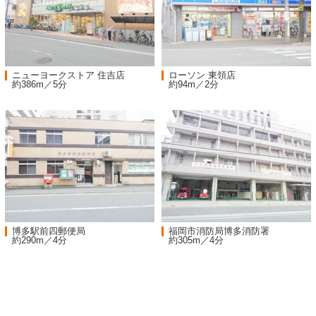
ニューヨークストア 住吉店
ローソン 東領店
約386m／5分
約94m／2分
博多駅前四郵便局
福岡市消防局博多消防署
約290m／4分
約305m／4分