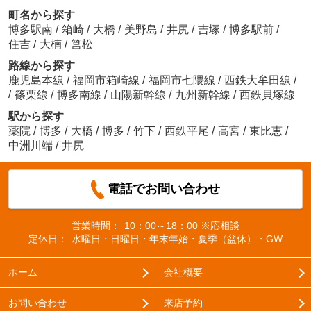
町名から探す
博多駅南
/
箱崎
/
大橋
/
美野島
/
井尻
/
吉塚
/
博多駅前
/
住吉
/
大楠
/
筥松
路線から探す
鹿児島本線
/
福岡市箱崎線
/
福岡市七隈線
/
西鉄大牟田線
/
/
篠栗線
/
博多南線
/
山陽新幹線
/
九州新幹線
/
西鉄貝塚線
駅から探す
薬院
/
博多
/
大橋
/
博多
/
竹下
/
西鉄平尾
/
高宮
/
東比恵
/
中洲川端
/
井尻
電話でお問い合わせ
営業時間：
10：00～18：00 ※応相談
定休日：
水曜日・日曜日・年末年始・夏季（盆休）・GW
ホーム
会社概要
お問い合わせ
来店予約