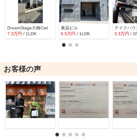
DreamStage大橋Ciel
東晶ビル
テイクハウ
7.3
万
円
/ 1LDK
6.5
万
円
/ 1LDK
3.3
万
円
/ 1
お客様の声