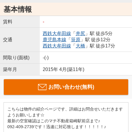
基本情報
賃料
-
西鉄大牟田線
「
井尻
」駅 徒歩5分
交通
鹿児島本線
「
笹原
」駅 徒歩12分
西鉄大牟田線
「
大橋
」駅 徒歩17分
間取り(面積)
-(-)
築年月
2015年 4月(築11年)
お問い合わせ(無料)
こちらは物件の紹介ページです、詳細はお問合せいただきます
ようお願いします☆
最新の空室確認はこのマチ不動産箱崎駅前店まで♪
092-409-2739です！迅速に対応致します！！！！！♪