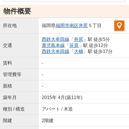
物件概要
所在地
福岡県
福岡市南区
井尻
５丁目
西鉄大牟田線
「
井尻
」駅 徒歩5分
交通
鹿児島本線
「
笹原
」駅 徒歩12分
西鉄大牟田線
「
大橋
」駅 徒歩17分
賃料
-
管理費等
-
面積
-
築年月
2015年 4月(築11年)
種別 / 構造
アパート / 木造
階建
2階建