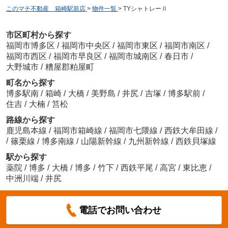
このマチ不動産 箱崎駅前店
>
物件一覧
>
TYシャトレーⅡ
市区町村から探す
福岡市博多区
/
福岡市中央区
/
福岡市東区
/
福岡市南区
/
福岡市西区
/
福岡市早良区
/
福岡市城南区
/
春日市
/
大野城市
/
糟屋郡粕屋町
町名から探す
博多駅南
/
箱崎
/
大橋
/
美野島
/
井尻
/
吉塚
/
博多駅前
/
住吉
/
大楠
/
筥松
路線から探す
鹿児島本線
/
福岡市箱崎線
/
福岡市七隈線
/
西鉄大牟田線
/
/
篠栗線
/
博多南線
/
山陽新幹線
/
九州新幹線
/
西鉄貝塚線
駅から探す
薬院
/
博多
/
大橋
/
博多
/
竹下
/
西鉄平尾
/
高宮
/
東比恵
/
中洲川端
/
井尻
電話でお問い合わせ