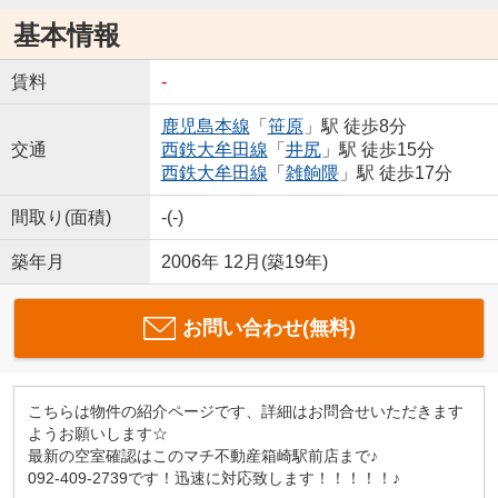
基本情報
賃料
-
鹿児島本線
「
笹原
」駅 徒歩8分
交通
西鉄大牟田線
「
井尻
」駅 徒歩15分
西鉄大牟田線
「
雑餉隈
」駅 徒歩17分
間取り(面積)
-(-)
築年月
2006年 12月(築19年)
お問い合わせ(無料)
こちらは物件の紹介ページです、詳細はお問合せいただきます
ようお願いします☆
最新の空室確認はこのマチ不動産箱崎駅前店まで♪
092-409-2739です！迅速に対応致します！！！！！♪