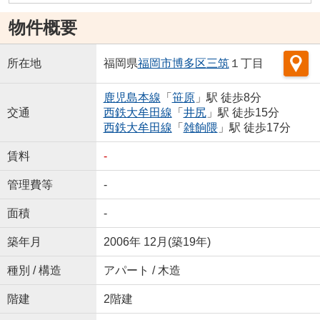
物件概要
所在地
福岡県
福岡市博多区
三筑
１丁目
鹿児島本線
「
笹原
」駅 徒歩8分
交通
西鉄大牟田線
「
井尻
」駅 徒歩15分
西鉄大牟田線
「
雑餉隈
」駅 徒歩17分
賃料
-
管理費等
-
面積
-
築年月
2006年 12月(築19年)
種別 / 構造
アパート / 木造
階建
2階建