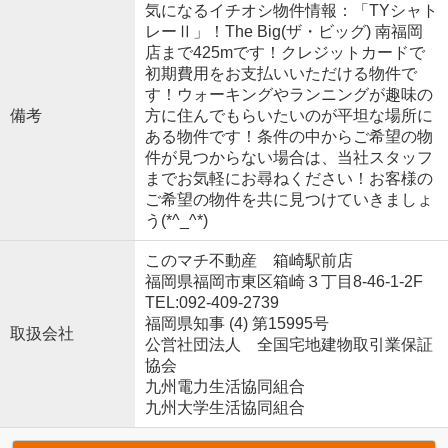
気になるイチオシ物件情報：「TYシャト
レーⅡ」！The Big(ザ・ビッグ) 南福岡
店まで425mです！クレジットカードで
初期費用をお支払いいただける物件で
す！ウォーキングやランニングが趣味の
備考
方に住んでもらいたいのが平坦な場所に
ある物件です！条件の中からご希望の物
件が見つからない場合は、当社スタッフ
までお気軽にお尋ねください！お客様の
ご希望の物件を共に見つけていきましょ
う(*^_^*)
このマチ不動産 箱崎駅前店
福岡県福岡市東区箱崎３丁目8-46-1-2F
TEL:092-409-2739
福岡県知事 (4) 第15995号
取扱会社
公営社団法人 全国宅地建物取引業保証
協会
九州電力生活協同組合
九州大学生活協同組合