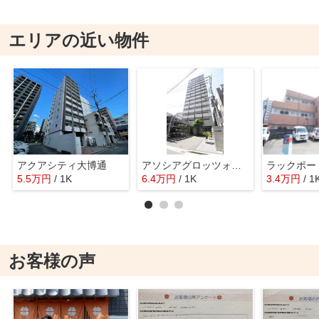
エリアの近い物件
アクアシティ大博通
アソシアグロッツォ・クアトロ博多
ラックポー
5.5
万
円
/ 1K
6.4
万
円
/ 1K
3.4
万
円
/ 1
お客様の声