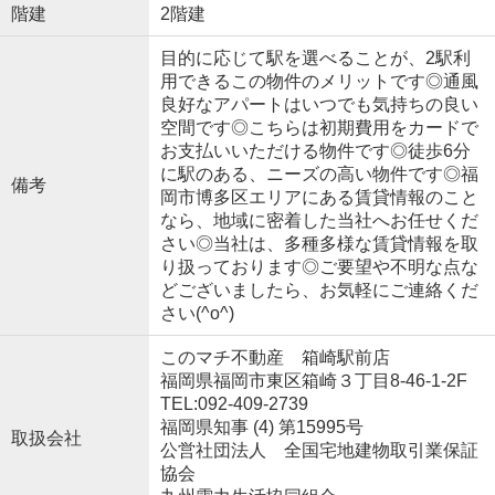
階建
2階建
目的に応じて駅を選べることが、2駅利
用できるこの物件のメリットです◎通風
良好なアパートはいつでも気持ちの良い
空間です◎こちらは初期費用をカードで
お支払いいただける物件です◎徒歩6分
に駅のある、ニーズの高い物件です◎福
備考
岡市博多区エリアにある賃貸情報のこと
なら、地域に密着した当社へお任せくだ
さい◎当社は、多種多様な賃貸情報を取
り扱っております◎ご要望や不明な点な
どございましたら、お気軽にご連絡くだ
さい(^o^)
このマチ不動産 箱崎駅前店
福岡県福岡市東区箱崎３丁目8-46-1-2F
TEL:092-409-2739
福岡県知事 (4) 第15995号
取扱会社
公営社団法人 全国宅地建物取引業保証
協会