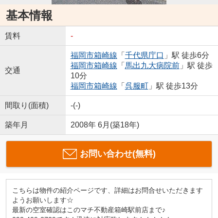
基本情報
賃料
-
福岡市箱崎線
「
千代県庁口
」駅 徒歩6分
福岡市箱崎線
「
馬出九大病院前
」駅 徒歩
交通
10分
福岡市箱崎線
「
呉服町
」駅 徒歩13分
間取り(面積)
-(-)
築年月
2008年 6月(築18年)
お問い合わせ(無料)
こちらは物件の紹介ページです、詳細はお問合せいただきます
ようお願いします☆
最新の空室確認はこのマチ不動産箱崎駅前店まで♪