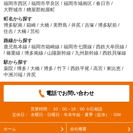
福岡市西区
/
福岡市早良区
/
福岡市城南区
/
春日市
/
大野城市
/
糟屋郡粕屋町
町名から探す
博多駅南
/
箱崎
/
大橋
/
美野島
/
井尻
/
吉塚
/
博多駅前
/
住吉
/
大楠
/
筥松
路線から探す
鹿児島本線
/
福岡市箱崎線
/
福岡市七隈線
/
西鉄大牟田線
/
/
篠栗線
/
博多南線
/
山陽新幹線
/
九州新幹線
/
西鉄貝塚線
駅から探す
薬院
/
博多
/
大橋
/
博多
/
竹下
/
西鉄平尾
/
高宮
/
東比恵
/
中洲川端
/
井尻
電話でお問い合わせ
営業時間：
10：00～18：00 ※応相談
定休日：
水曜日・日曜日・年末年始・夏季（盆休）・GW
ホーム
会社概要