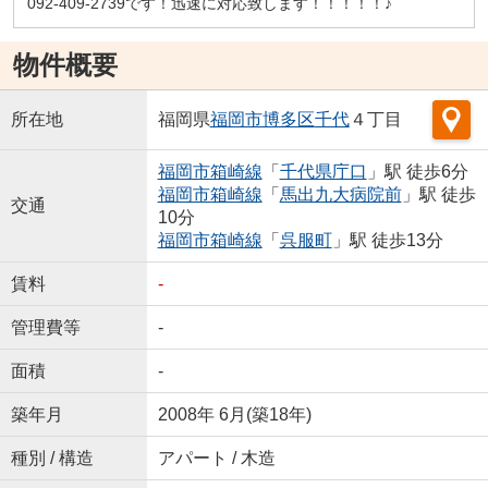
092-409-2739です！迅速に対応致します！！！！！♪
物件概要
所在地
福岡県
福岡市博多区
千代
４丁目
福岡市箱崎線
「
千代県庁口
」駅 徒歩6分
福岡市箱崎線
「
馬出九大病院前
」駅 徒歩
交通
10分
福岡市箱崎線
「
呉服町
」駅 徒歩13分
賃料
-
管理費等
-
面積
-
築年月
2008年 6月(築18年)
種別 / 構造
アパート / 木造