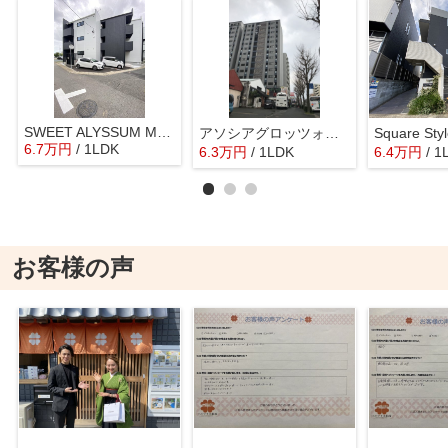
SWEET ALYSSUM MUGINO II
アソシアグロッツォ博多サウスガーデン
Square Sty
6.7
万
円
/ 1LDK
6.3
万
円
/ 1LDK
6.4
万
円
/ 1
お客様の声