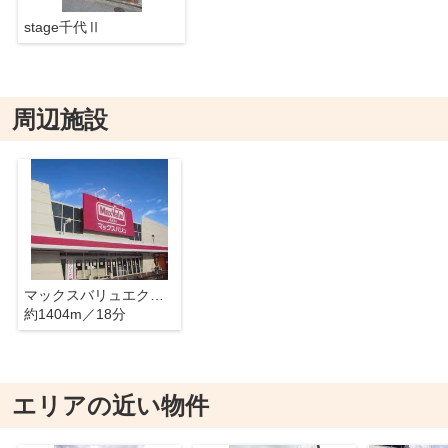
stage千代Ⅱ
周辺施設
マックスバリュエクスプレス奈良屋町店
約1404m／18分
エリアの近い物件