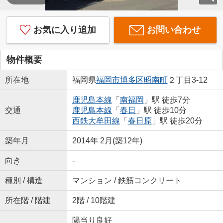
お気に入り追加
お問い合わせ
物件概要
所在地
福岡県
福岡市博多区
昭南町
２丁目3-12
鹿児島本線
「
南福岡
」駅 徒歩7分
交通
鹿児島本線
「
春日
」駅 徒歩10分
西鉄大牟田線
「
春日原
」駅 徒歩20分
築年月
2014年 2月(築12年)
向き
-
種別 / 構造
マンション / 鉄筋コンクリート
所在階 / 階建
2階 / 10階建
陽当り良好