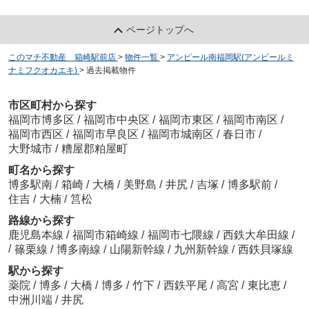
ページトップへ
このマチ不動産 箱崎駅前店
>
物件一覧
>
アンピール南福岡駅(アンピールミ
ナミフクオカエキ)
>
過去掲載物件
市区町村から探す
福岡市博多区
/
福岡市中央区
/
福岡市東区
/
福岡市南区
/
福岡市西区
/
福岡市早良区
/
福岡市城南区
/
春日市
/
大野城市
/
糟屋郡粕屋町
町名から探す
博多駅南
/
箱崎
/
大橋
/
美野島
/
井尻
/
吉塚
/
博多駅前
/
住吉
/
大楠
/
筥松
路線から探す
鹿児島本線
/
福岡市箱崎線
/
福岡市七隈線
/
西鉄大牟田線
/
/
篠栗線
/
博多南線
/
山陽新幹線
/
九州新幹線
/
西鉄貝塚線
駅から探す
薬院
/
博多
/
大橋
/
博多
/
竹下
/
西鉄平尾
/
高宮
/
東比恵
/
中洲川端
/
井尻