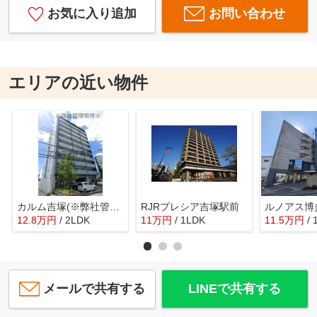
お気に入り追加
お問い合わせ
エリアの近い物件
カルム吉塚(※弊社管理物件)
RJRプレシア吉塚駅前
ルノアス博
12.8
万
円
/ 2LDK
11
万
円
/ 1LDK
11.5
万
円
/
メールで共有する
LINEで共有する