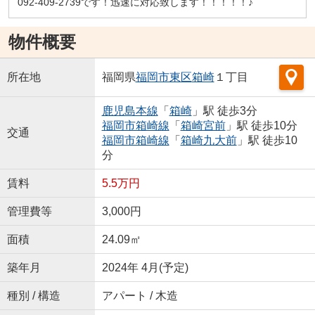
092-409-2739です！迅速に対応致します！！！！！♪
物件概要
所在地
福岡県
福岡市東区
箱崎
１丁目
鹿児島本線
「
箱崎
」駅 徒歩3分
福岡市箱崎線
「
箱崎宮前
」駅 徒歩10分
交通
福岡市箱崎線
「
箱崎九大前
」駅 徒歩10
分
賃料
5.5万円
管理費等
3,000円
面積
24.09㎡
築年月
2024年 4月(予定)
種別 / 構造
アパート / 木造