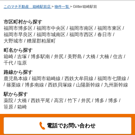
このマチ不動産 箱崎駅前店
>
物件一覧
>
Glitter箱崎駅前
市区町村から探す
福岡市博多区
/
福岡市中央区
/
福岡市南区
/
福岡市東区
/
福岡市早良区
/
福岡市城南区
/
福岡市西区
/
春日市
/
大野城市
/
糟屋郡粕屋町
町名から探す
箱崎
/
吉塚
/
博多駅南
/
井尻
/
美野島
/
大橋
/
大楠
/
住吉
/
千代
/
塩原
路線から探す
鹿児島本線
/
福岡市箱崎線
/
西鉄大牟田線
/
福岡市七隈線
/
/
篠栗線
/
博多南線
/
西鉄貝塚線
/
山陽新幹線
/
九州新幹線
駅から探す
薬院
/
大橋
/
西鉄平尾
/
高宮
/
竹下
/
井尻
/
博多
/
博多
/
笹原
/
箱崎
電話でお問い合わせ