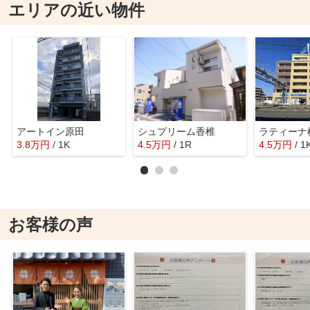
エリアの近い物件
アートイン原田
シュプリーム香椎
ラティーナ
3.8
万
円
/ 1K
4.5
万
円
/ 1R
4.5
万
円
/ 1
お客様の声